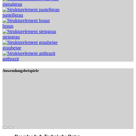
signalgrau
pastellgrau
braun
steingrau
graubeige
anthrazit
Anwendungsbeispiele